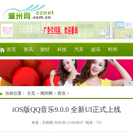
广告
首页
资讯
财经
科技
汽车
娱乐
时尚
家居
教育
企业
游戏
商讯
微商
广告
当前位置：
主页
>
潮州网
>
资讯
>
iOS版QQ音乐9.0.0 全新UI正式上线
来源：互联网 2020-06-13 04:00:47
阅读：725