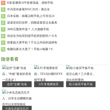
K歌直播类APP发展迅猛，借助手机
中兴宣布参展MWC2020：推出全
日本实验：病毒沾附手机上可存活24
诺基亚回归在即，回顾诺基亚过去最美
3000元预算咋选？ 八大旗舰手机
你还在为怕买到假手机而犯愁吗？今天
想要超大屏手机？千元之内你的选择有
电脑玩家太大度了！手机vs电脑？8
随便看看
这些“宝藏”化妆
LPL常规赛收官
给小孩买平板不知
小米生态链无孔不