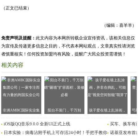
（正文已结束）
（编辑：喜羊羊）
免责声明及提醒：
此文内容为本网所转载企业宣传资讯，该相关信息仅
为宣传及传递更多信息之目的，不代表本网站观点，文章真实性请浏览
者慎重核实！任何投资加盟均有风险，提醒广大民众投资需谨慎！
相关内容
非洲AMBC国际实业集
阳台不装门，千万别
孩子爱在墙上乱涂画，
芍
团公司｜一家专注而有
瞎“砸墙”扩容面积，装修
并非在捣乱，可能是“视
乡
iOS版QQ音乐9.0.0 全新UI正式上线
买车、换车有门
力量的跨国实业公司
必看
觉空间智能”萌芽了
日本实验：病毒沾附手机上可存活24小时！手把手教你
诺基亚发布首款5