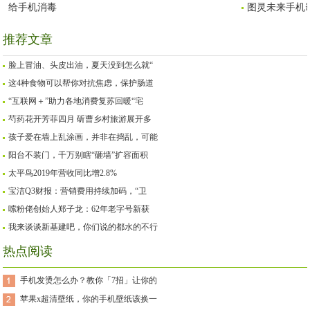
给手机消毒
图灵未来手机霸
推荐文章
脸上冒油、头皮出油，夏天没到怎么就“
这4种食物可以帮你对抗焦虑，保护肠道
“互联网＋”助力各地消费复苏回暖“宅
芍药花开芳菲四月 斫曹乡村旅游展开多
孩子爱在墙上乱涂画，并非在捣乱，可能
阳台不装门，千万别瞎“砸墙”扩容面积
太平鸟2019年营收同比增2.8%
宝洁Q3财报：营销费用持续加码，“卫
嗦粉佬创始人郑子龙：62年老字号新获
我来谈谈新基建吧，你们说的都水的不行
热点阅读
手机发烫怎么办？教你「7招」让你的
苹果x超清壁纸，你的手机壁纸该换一