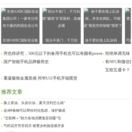
非洲AMBC国际实业集
阳台不装门，千万别
孩子爱在墙上乱涂画，
芍
团公司｜一家专注而有
瞎“砸墙”扩容面积，装修
并非在捣乱，可能是“视
乡
穷也得讲究，500元以下的备用手机也可以有颜有power
拒绝单调无味
力量的跨国实业公司
必看
觉空间智能”萌芽了
国产智能手机品牌极简史
有NFC和微信扫
互联互通卡？
重凝极致金属质感 邦华U11手机开箱图赏
推荐文章
脸上冒油、头皮出油，夏天没到怎么就“
这4种食物可以帮你对抗焦虑，保护肠道
“互联网＋”助力各地消费复苏回暖“宅
芍药花开芳菲四月 斫曹乡村旅游展开多