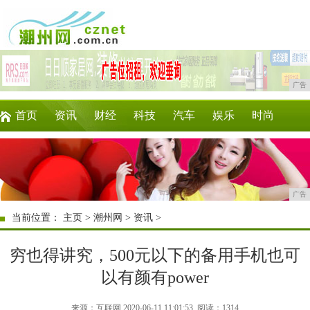
广告
首页
资讯
财经
科技
汽车
娱乐
时尚
家居
教育
企业
游戏
商讯
微商
广告
当前位置：
主页
>
潮州网
>
资讯
>
穷也得讲究，500元以下的备用手机也可
以有颜有power
来源：互联网 2020-06-11 11:01:53
阅读：1314