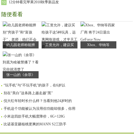
12分钟看完苹果2018秋季新品发
随便看看
幼儿园老师称能辨
工资允许，建议买
Xbox、华纳等
张一山的《余罪》
“玩手机”与“不玩手机”的孩子，在6岁以
别在“美白”这条路上越走越“黑”
倪大红年轻时长什么样？当看到他24岁时的
手机这个功能被认为没用但功能却很多，你用
小米这四款手机大幅度降价，6G+128G
比诺基亚砸核桃更爽的MANN S2三防手