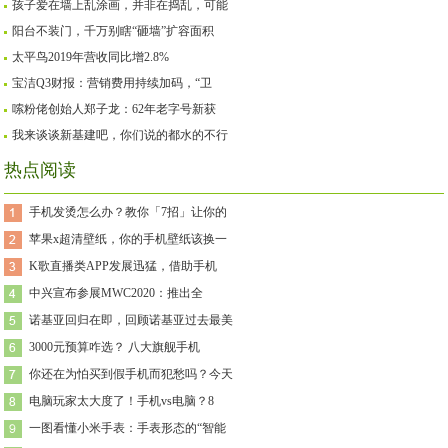
孩子爱在墙上乱涂画，并非在捣乱，可能
阳台不装门，千万别瞎“砸墙”扩容面积
太平鸟2019年营收同比增2.8%
宝洁Q3财报：营销费用持续加码，“卫
嗦粉佬创始人郑子龙：62年老字号新获
我来谈谈新基建吧，你们说的都水的不行
热点阅读
手机发烫怎么办？教你「7招」让你的
苹果x超清壁纸，你的手机壁纸该换一
K歌直播类APP发展迅猛，借助手机
中兴宣布参展MWC2020：推出全
诺基亚回归在即，回顾诺基亚过去最美
3000元预算咋选？ 八大旗舰手机
你还在为怕买到假手机而犯愁吗？今天
电脑玩家太大度了！手机vs电脑？8
一图看懂小米手表：手表形态的“智能