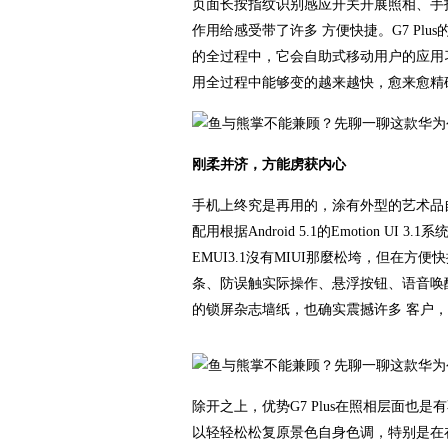
页面长按指纹识别感应开关开展照相、手
作用给感受带了许多 方便快捷。G7 P
的全过程中，它会自助式移动用户的应用
用全过程中能够变的越来越快，愈来愈精
刚柔并济，方能虏获内心
手机上终究是再用的，涂有外型的艺术品自
配用根据Android 5.1的Emotion 
EMUI3.1沒有MIUI那麼松垮，但在
条、防误触实际操作、悬浮按钮、语音唤醒一
的锁屏杂志墙纸，也确实震撼许多 客户
除开之上，优势G7 Plus在照相层面也是
以轻轻松松复原景色自身色调，特别是在在