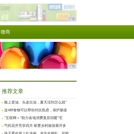
广告
微商
广告
推荐文章
脸上冒油、头皮出油，夏天没到怎么就“
这4种食物可以帮你对抗焦虑，保护肠道
“互联网＋”助力各地消费复苏回暖“宅
芍药花开芳菲四月 斫曹乡村旅游展开多
孩子爱在墙上乱涂画，并非在捣乱，可能