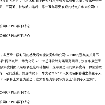
丝存在的不足，它将木桶原理较大 优点充分发挥酣畅淋漓，金属外壳一
验证、三网通、长续航力这种二零一五年最受欢迎的特点在华为公司G7
到，当历经一段时间的感受后你能发觉华为公司G7 Plus的那类美并并不
”两字点评。华为公司G7 Plus总体设计方案透亮圆滑，沒有华康型手
.5D倾斜度斜面夹层玻璃也是相辅相成，显示屏边沿的倾斜度有一种莹莹欲
一定的感受。熄屏情况下，华为公司G7 Plus灰黑色的静谧之美更令人
Plus的身上才更为适当，这才算是真实实际意义上“美的令人室息”。