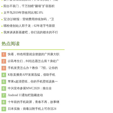
阳台不装门，千万别瞎“砸墙”扩容面积
太平鸟2019年营收同比增2.8%
宝洁Q3财报：营销费用持续加码，“卫
嗦粉佬创始人郑子龙：62年老字号新获
我来谈谈新基建吧，你们说的都水的不行
热点阅读
快看，特色明显就业便捷的广州康大职
@高考生们，纠结志愿怎么填？身处广
手机发烫怎么办？教你「7招」让你的
K歌直播类APP发展迅猛，借助手机
苹果x超清壁纸，你的手机壁纸该换一
中兴宣布参展MWC2020：推出全
Android 11通知栏隐藏改动
十年前的手机刷屏，青春不再，故事继
日本实验：病毒沾附手机上可存活24