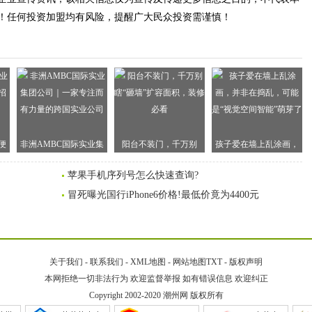
！任何投资加盟均有风险，提醒广大民众投资需谨慎！
便
非洲AMBC国际实业集
阳台不装门，千万别
孩子爱在墙上乱涂画，
生
团公司｜一家专注而有
瞎“砸墙”扩容面积，装修
并非在捣乱，可能是“视
苹果手机序列号怎么快速查询?
力量的跨国实业公司
必看
觉空间智能”萌芽了
冒死曝光国行iPhone6价格!最低价竟为4400元
关于我们
-
联系我们
-
XML地图
-
网站地图
TXT
-
版权声明
本网拒绝一切非法行为 欢迎监督举报 如有错误信息 欢迎纠正
Copyright 2002-2020
潮州网
版权所有