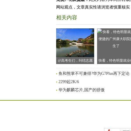
网站观点，文章真实性请浏览者慎重核实
相关内容
@高考生们，纠结志愿
快看，特色明显就业
怎么填？身处广州改革
捷的广州康大职院招
鱼和熊掌不可兼得?华为G7Plus再下定论
开放窗口的这所高校，
了
2299起2K/6
不来pick一下？
华为麒麟芯片,国产的骄傲