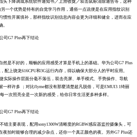
指头下降调成系统软件通知书／上滑收拢／双击鼠标清除通告等，这种
lus的另一个优势是特有的自觉学习作用，通俗一点说便是在应用指纹识别
习惯性开展填补，那样指纹识别信息内容会更为详细和健全，进而在应
确。
然是不好的，顺畅的应用感受才算是手机上的基础。华为公司G7 Plus
UI 3.1系统，配上骁龙616CPU和3G运行内存，得以确保大部分人的平时应用。
方便快捷实际操作层面分毫不落伍，双击亮屏、单手模式、手势操作、导航
样许多 ；对比flyme都没有那麼清楚超凡脱俗，可是EMUI3.1绮丽
，每一次照亮全是一次新的感受，给你日常生活更多种多样。
有不错主要表现，配用sony1300W清晰度的RGBW感应器监控摄像头，可
夜拍时能够合理的减少杂点，还你一个真正颜色的夜。另外G7 Plus还