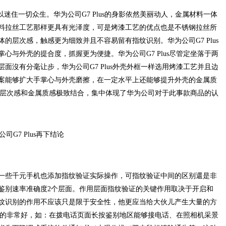
迷住一切众生。华为公司G7 Plus的身影依然美丽动人，金属材料一体
料拉丝工艺那样更具有光泽度，可是烤漆工艺的优点也是不锈钢拉丝所
的层次感，触感更为细致并且不容易留有指纹识别。华为公司G7 Plus
心与外壳的提合度，抓握更为便捷。华为公司G7 Plus尽管定坐落于两
面沒有分毫让步，华为公司G7 Plus外壳外框一样选用烤漆工艺并且边
方案能够扩大手掌心与外壳磨擦，在一定水平上还能够提升外壳的金属质
触感、层次感和金属质感极致结合，集中体现了华为公司对于此事款商品的认
一些千元手机也添加指纹验证实际操作，可指纹验证中间的区别還是非
鉴别速率准确度2个层面。作用层面指纹验证的关键作用取决于开启和
纹识别的作用不应该只是限于安全性，他更应当给大伙儿产生大量的方
面扩展的非常好，如：在拨电话页面长按鉴别地区能够接电话、在照相机采景