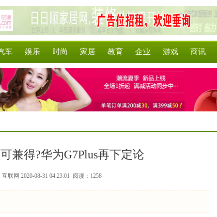
汽车
娱乐
时尚
家居
教育
企业
游戏
商讯
兼得?华为G7Plus再下定论
联网 2020-08-31 04:23:01
阅读：1258