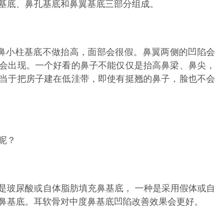
基底、鼻孔基底和鼻翼基底三部分组成。
鼻小柱基底不做抬高，面部会很假。鼻翼两侧的凹陷会
会出现。一个好看的鼻子不能仅仅是抬高鼻梁、鼻尖，
当于把房子建在低洼带，即使有挺翘的鼻子，脸也不会
呢？
是玻尿酸或自体脂肪填充鼻基底， 一种是采用假体或自
鼻基底。耳软骨对中度鼻基底凹陷改善效果会更好。