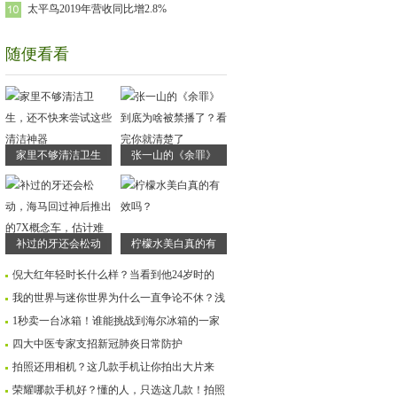
太平鸟2019年营收同比增2.8%
随便看看
家里不够清洁卫生
张一山的《余罪》
补过的牙还会松动
柠檬水美白真的有
倪大红年轻时长什么样？当看到他24岁时的
我的世界与迷你世界为什么一直争论不休？浅
1秒卖一台冰箱！谁能挑战到海尔冰箱的一家
四大中医专家支招新冠肺炎日常防护
拍照还用相机？这几款手机让你拍出大片来
荣耀哪款手机好？懂的人，只选这几款！拍照