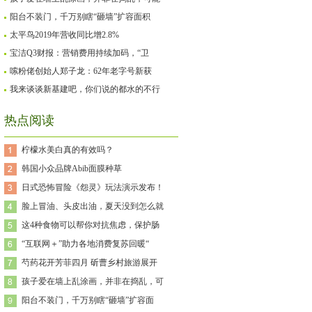
阳台不装门，千万别瞎“砸墙”扩容面积
太平鸟2019年营收同比增2.8%
宝洁Q3财报：营销费用持续加码，“卫
嗦粉佬创始人郑子龙：62年老字号新获
我来谈谈新基建吧，你们说的都水的不行
热点阅读
柠檬水美白真的有效吗？
韩国小众品牌Abib面膜种草
日式恐怖冒险《怨灵》玩法演示发布！
脸上冒油、头皮出油，夏天没到怎么就
这4种食物可以帮你对抗焦虑，保护肠
“互联网＋”助力各地消费复苏回暖“
芍药花开芳菲四月 斫曹乡村旅游展开
孩子爱在墙上乱涂画，并非在捣乱，可
阳台不装门，千万别瞎“砸墙”扩容面