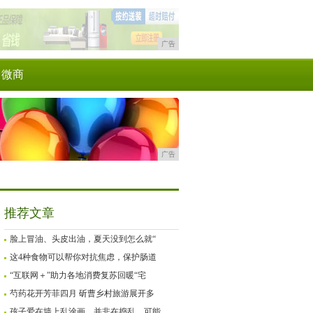
广告
微商
广告
推荐文章
脸上冒油、头皮出油，夏天没到怎么就“
这4种食物可以帮你对抗焦虑，保护肠道
“互联网＋”助力各地消费复苏回暖“宅
芍药花开芳菲四月 斫曹乡村旅游展开多
孩子爱在墙上乱涂画，并非在捣乱，可能