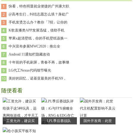
快看，特色明显就业便捷的广州康大职
@高考生们，纠结志愿怎么填？身处广
手机发烫怎么办？教你「7招」让你的
K歌直播类APP发展迅猛，借助手机
苹果x超清壁纸，你的手机壁纸该换一
中兴宣布参展MWC2020：推出全
Android 11通知栏隐藏改动
十年前的手机刷屏，青春不再，故事继
LG代工Nexus代码细节曝光
美好的回忆，诺基亚最美的手机N9，
随便看看
工资允许，建议买
LPL季后赛战队
国外开发商：此世