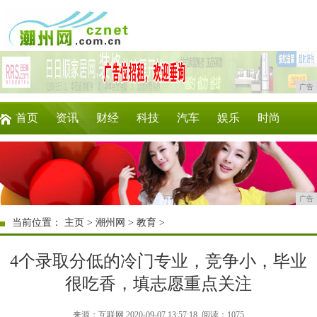
广告
首页
资讯
财经
科技
汽车
娱乐
时尚
家居
教育
企业
游戏
商讯
微商
广告
当前位置：
主页
>
潮州网
>
教育
>
4个录取分低的冷门专业，竞争小，毕业
很吃香，填志愿重点关注
来源：互联网 2020-09-07 13:57:18
阅读：1075