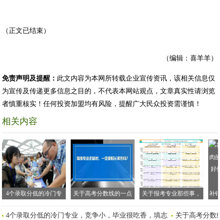
（正文已结束）
（编辑：喜羊羊）
免责声明及提醒：
此文内容为本网所转载企业宣传资讯，该相关信息仅
为宣传及传递更多信息之目的，不代表本网站观点，文章真实性请浏览
者慎重核实！任何投资加盟均有风险，提醒广大民众投资需谨慎！
相关内容
4个录取分低的冷门专
关于高考分数线的一点
关于报考专业那些事，
补
业，竞争小，毕业很吃
小建议
数据告诉你哪些是热门
的
4个录取分低的冷门专业，竞争小，毕业很吃香，填志
关于高考分数
香，填志愿重点关注
做