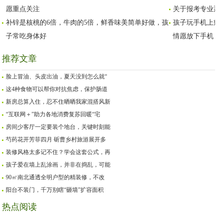
愿重点关注
关于报考专业
补锌是核桃的6倍，牛肉的5倍，鲜香味美简单好做，孩
孩子玩手机上
子常吃身体好
情愿放下手机
推荐文章
脸上冒油、头皮出油，夏天没到怎么就“
这4种食物可以帮你对抗焦虑，保护肠道
新房总算入住，忍不住晒晒我家混搭风新
“互联网＋”助力各地消费复苏回暖“宅
房间少客厅一定要装个地台，关键时刻能
芍药花开芳菲四月 斫曹乡村旅游展开多
装修风格太多记不住？学会这套公式，再
孩子爱在墙上乱涂画，并非在捣乱，可能
90㎡南北通透全明户型的精装修，不改
阳台不装门，千万别瞎“砸墙”扩容面积
热点阅读