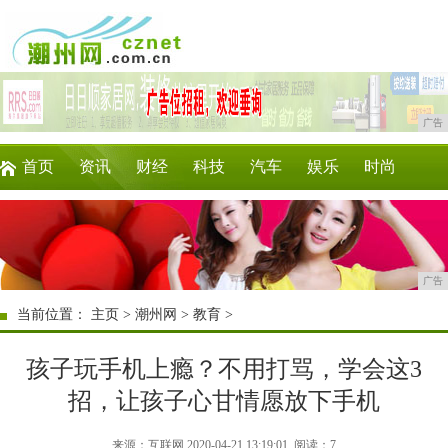
广告
首页
资讯
财经
科技
汽车
娱乐
时尚
家居
教育
企业
游戏
商讯
微商
广告
当前位置：
主页
>
潮州网
>
教育
>
孩子玩手机上瘾？不用打骂，学会这3
招，让孩子心甘情愿放下手机
来源：互联网 2020-04-21 13:19:01
阅读：7