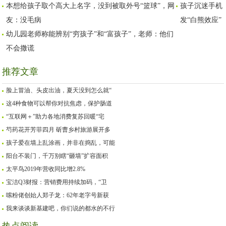
本想给孩子取个高大上名字，没到被取外号“篮球”，网
孩子沉迷手机
友：没毛病
发“白熊效应”
幼儿园老师称能辨别“穷孩子”和“富孩子”，老师：他们
不会撒谎
推荐文章
脸上冒油、头皮出油，夏天没到怎么就“
这4种食物可以帮你对抗焦虑，保护肠道
“互联网＋”助力各地消费复苏回暖“宅
芍药花开芳菲四月 斫曹乡村旅游展开多
孩子爱在墙上乱涂画，并非在捣乱，可能
阳台不装门，千万别瞎“砸墙”扩容面积
太平鸟2019年营收同比增2.8%
宝洁Q3财报：营销费用持续加码，“卫
嗦粉佬创始人郑子龙：62年老字号新获
我来谈谈新基建吧，你们说的都水的不行