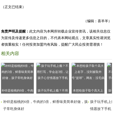
（正文已结束）
（编辑：喜羊羊）
免责声明及提醒：
此文内容为本网所转载企业宣传资讯，该相关信息仅
为宣传及传递更多信息之目的，不代表本网站观点，文章真实性请浏览
者慎重核实！任何投资加盟均有风险，提醒广大民众投资需谨慎！
相关内容
补锌是核桃的6倍，牛肉
孩子玩手机上瘾？不用
本想给孩子取个高大上
孩
的5倍，鲜香味美简单好
打骂，学会这3招，让孩
名字，没到被取外号“篮
在
补锌是核桃的6倍，牛肉的5倍，鲜香味美简单好做，孩
孩子玩手机上
做，孩子常吃身体好
子心甘情愿放下手机
球”，网友：没毛病
机
子常吃身体好
情愿放下手机