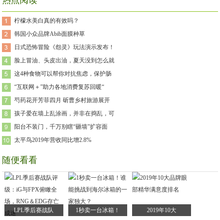
热点阅读
柠檬水美白真的有效吗？
韩国小众品牌Abib面膜种草
日式恐怖冒险《怨灵》玩法演示发布！
脸上冒油、头皮出油，夏天没到怎么就
这4种食物可以帮你对抗焦虑，保护肠
“互联网＋”助力各地消费复苏回暖“
芍药花开芳菲四月 斫曹乡村旅游展开
孩子爱在墙上乱涂画，并非在捣乱，可
阳台不装门，千万别瞎“砸墙”扩容面
太平鸟2019年营收同比增2.8%
随便看看
LPL季后赛战队
1秒卖一台冰箱！
2019年10大