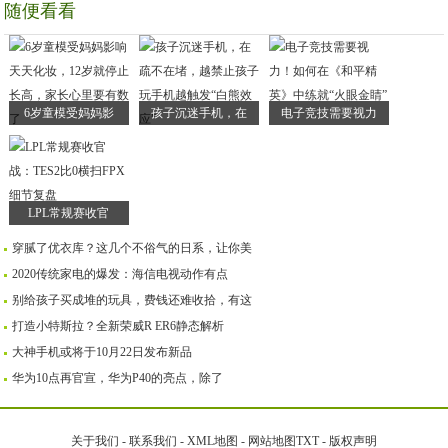
随便看看
6岁童模受妈妈影
孩子沉迷手机，在
电子竞技需要视力
LPL常规赛收官
穿腻了优衣库？这几个不俗气的日系，让你美
2020传统家电的爆发：海信电视动作有点
别给孩子买成堆的玩具，费钱还难收拾，有这
打造小特斯拉？全新荣威R ER6静态解析
大神手机或将于10月22日发布新品
华为10点再官宣，华为P40的亮点，除了
关于我们
-
联系我们
-
XML地图
-
网站地图
TXT
-
版权声明