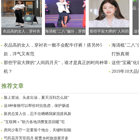
衣品高的女人，穿衬衣
海清梳"二八"偏分，穿西
那些宇宙大牌的“人间四
这
一般不会配牛仔裤！搭
装裙"缝补"半截更有奢华
月天“，谁才是真正的时
龄
衣品高的女人，穿衬衣一般不会配牛仔裤！搭另外5
海清梳"二八"
另外5款，洋气又有范
感，打扮真潮
尚种草机？
款，洋气又有范
打扮真潮
那些宇宙大牌的“人间四月天“，谁才是真正的时尚种草
这些“宝藏”化
机？
2019年10
推荐文章
脸上冒油、头皮出油，夏天没到怎么就“
这4种食物可以帮你对抗焦虑，保护肠道
新房总算入住，忍不住晒晒我家混搭风新
“互联网＋”助力各地消费复苏回暖“宅
房间少客厅一定要装个地台，关键时刻能
芍药花开芳菲四月 斫曹乡村旅游展开多