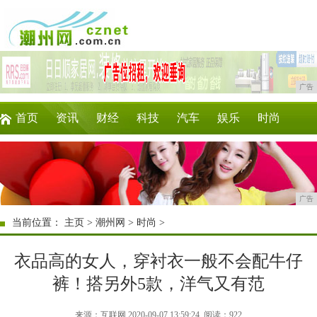
广告
首页
资讯
财经
科技
汽车
娱乐
时尚
家居
教育
企业
游戏
商讯
微商
广告
当前位置：
主页
>
潮州网
>
时尚
>
衣品高的女人，穿衬衣一般不会配牛仔
裤！搭另外5款，洋气又有范
来源：互联网 2020-09-07 13:59:24
阅读：922