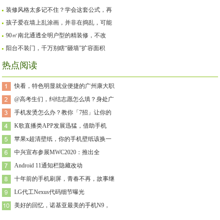
装修风格太多记不住？学会这套公式，再
孩子爱在墙上乱涂画，并非在捣乱，可能
90㎡南北通透全明户型的精装修，不改
阳台不装门，千万别瞎“砸墙”扩容面积
热点阅读
快看，特色明显就业便捷的广州康大职
@高考生们，纠结志愿怎么填？身处广
手机发烫怎么办？教你「7招」让你的
K歌直播类APP发展迅猛，借助手机
苹果x超清壁纸，你的手机壁纸该换一
中兴宣布参展MWC2020：推出全
Android 11通知栏隐藏改动
十年前的手机刷屏，青春不再，故事继
LG代工Nexus代码细节曝光
美好的回忆，诺基亚最美的手机N9，