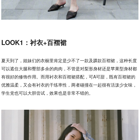
LOOK1：衬衣+百褶裙
夏天到了，姐妹们的衣橱里肯定是少不了一款及踝款百褶裙，这种长度
可以遮住大腿和臀部多余的肉肉，不管是对梨形身材还是苹果型身材都
有很好的修饰作用。而用衬衣和百褶裙搭配，可A可甜，既有百褶裙的
优雅温柔，又会有衬衣的干练率性，两者碰撞在一起很有活泼少女味，
学生党也可以大胆尝试，效果也是非常不错的。