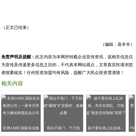
（正文已结束）
（编辑：喜羊羊）
免责声明及提醒：
此文内容为本网所转载企业宣传资讯，该相关信息仅
为宣传及传递更多信息之目的，不代表本网站观点，文章真实性请浏览
者慎重核实！任何投资加盟均有风险，提醒广大民众投资需谨慎！
相关内容
非洲AMBC国际实业集
阳台不装门，千万别
孩子爱在墙上乱涂画，
芍
团公司｜一家专注而有
瞎“砸墙”扩容面积，装修
并非在捣乱，可能是“视
乡