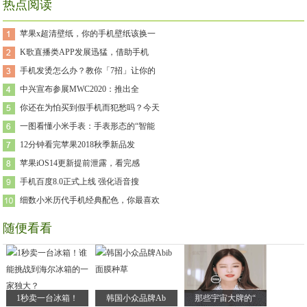
热点阅读
苹果x超清壁纸，你的手机壁纸该换一
K歌直播类APP发展迅猛，借助手机
手机发烫怎么办？教你「7招」让你的
中兴宣布参展MWC2020：推出全
你还在为怕买到假手机而犯愁吗？今天
一图看懂小米手表：手表形态的“智能
12分钟看完苹果2018秋季新品发
苹果iOS14更新提前泄露，看完感
手机百度8.0正式上线 强化语音搜
细数小米历代手机经典配色，你最喜欢
随便看看
1秒卖一台冰箱！
韩国小众品牌Ab
那些宇宙大牌的“