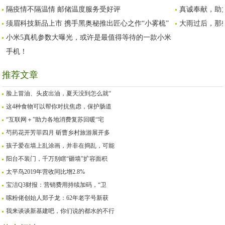
隔疫情不隔温情 邮储温度服务受好评
真诚奉献，助
力量的跨国实业公司
必看
觉空间智能”萌芽了
须眉科技新品上市 携手黑奥秘推出匠心之作“小雾梳”
大雨过后，那
小米5真机参数大曝光，或许是最值得等待的一款小米
手机！
推荐文章
脸上冒油、头皮出油，夏天没到怎么就“
这4种食物可以帮你对抗焦虑，保护肠道
“互联网＋”助力各地消费复苏回暖“宅
芍药花开芳菲四月 斫曹乡村旅游展开多
孩子爱在墙上乱涂画，并非在捣乱，可能
阳台不装门，千万别瞎“砸墙”扩容面积
太平鸟2019年营收同比增2.8%
宝洁Q3财报：营销费用持续加码，“卫
嗦粉佬创始人郑子龙：62年老字号新获
我来谈谈新基建吧，你们说的都水的不行