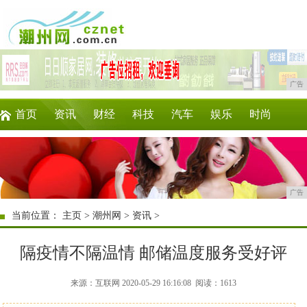
广告
首页
资讯
财经
科技
汽车
娱乐
时尚
家居
教育
企业
游戏
商讯
微商
广告
当前位置：
主页
>
潮州网
>
资讯
>
隔疫情不隔温情 邮储温度服务受好评
来源：互联网 2020-05-29 16:16:08
阅读：1613