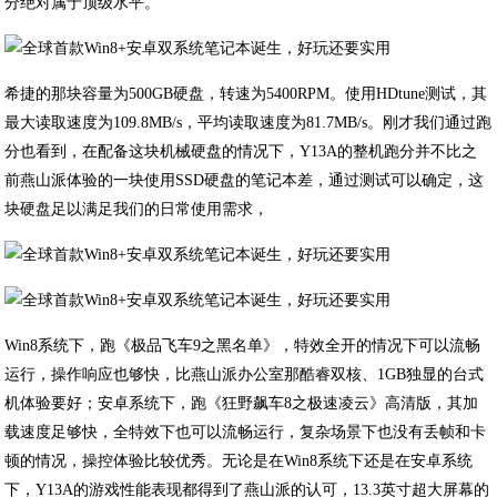
分绝对属于顶级水平。
希捷的那块容量为500GB硬盘，转速为5400RPM。使用HDtune测试，其
最大读取速度为109.8MB/s，平均读取速度为81.7MB/s。刚才我们通过跑
分也看到，在配备这块机械硬盘的情况下，Y13A的整机跑分并不比之
前燕山派体验的一块使用SSD硬盘的笔记本差，通过测试可以确定，这
块硬盘足以满足我们的日常使用需求，
Win8系统下，跑《极品飞车9之黑名单》，特效全开的情况下可以流畅
运行，操作响应也够快，比燕山派办公室那酷睿双核、1GB独显的台式
机体验要好；安卓系统下，跑《狂野飙车8之极速凌云》高清版，其加
载速度足够快，全特效下也可以流畅运行，复杂场景下也没有丢帧和卡
顿的情况，操控体验比较优秀。无论是在Win8系统下还是在安卓系统
下，Y13A的游戏性能表现都得到了燕山派的认可，13.3英寸超大屏幕的