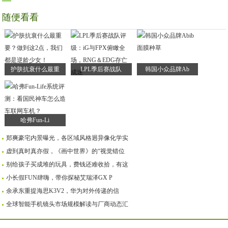
随便看看
护肤抗衰什么最重
LPL季后赛战队
韩国小众品牌Ab
哈弗Fun-Li
郑爽豪宅内景曝光，各区域风格迥异像化学实
虚到真时真亦假，《画中世界》的“视觉错位
别给孩子买成堆的玩具，费钱还难收拾，有这
小长假FUN肆嗨，带你探秘艾瑞泽GX P
余承东重提海思K3V2，华为对外传递的信
全球智能手机镜头市场规模解读与厂商动态汇