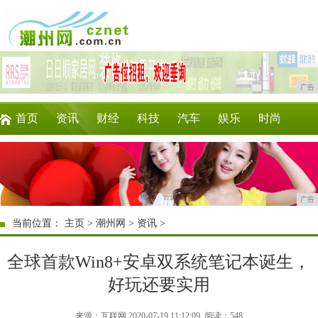
广告
首页
资讯
财经
科技
汽车
娱乐
时尚
家居
教育
企业
游戏
商讯
微商
广告
当前位置：
主页
>
潮州网
>
资讯
>
全球首款Win8+安卓双系统笔记本诞生，
好玩还要实用
来源：互联网 2020-07-19 11:12:09
阅读：548