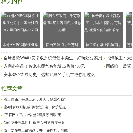
相关内容
非洲AMBC国际实业集
阳台不装门，千万别
孩子爱在墙上乱涂画，
芍
团公司｜一家专注而有
瞎“砸墙”扩容面积，装修
并非在捣乱，可能是“视
乡
全球首款Win8+安卓双系统笔记本诞生，好玩还要实用
《海贼王：大
力量的跨国实业公司
必看
觉空间智能”萌芽了
入寒必备品！智米电暖气智能版1S售价499元
同级唯一后驱车型
安卓32位终成历史：这些经典的手机主控你用过么
推荐文章
脸上冒油、头皮出油，夏天没到怎么就“
这4种食物可以帮你对抗焦虑，保护肠道
“互联网＋”助力各地消费复苏回暖“宅
芍药花开芳菲四月 斫曹乡村旅游展开多
孩子爱在墙上乱涂画，并非在捣乱，可能