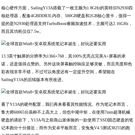
核心硬件方面，SailingY13A搭载了一枚主频为1.8GHz的英特尔N2930四
核处理器，配备4GBDDR3L内存、500GB硬盘和2GB核心显卡，值得一
提的是N2930处理器支持TurboBoost睿频加速技术，主频可达2.16GHz，
而且其功耗仅仅7.5w。
13.3英寸触屏的分辨率为1366×768，其100%无亮点完美A+屏幕的承
诺，还是值得点赞的。另外这块屏幕触控响应足够灵敏，而且亮度和色
彩表现非常不错，不过可以角度还有一定提升空间，希望能在
SailingY13A的后续版本有所改进。
看了Y13A的硬件配置，我们再来看看其性能情况。作为笔记本而言，
鲁大师60065分虽称不上高大上，但也中规中矩，在使用7mm超薄机械
硬盘的请款下，Y13A与之前燕山派体验的一款使用了SSD固态硬盘的笔
记本跑分十分接近；而作为安卓平板而言，安兔兔V4.5测试38255的跑