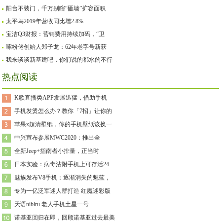
阳台不装门，千万别瞎“砸墙”扩容面积
太平鸟2019年营收同比增2.8%
宝洁Q3财报：营销费用持续加码，“卫
嗦粉佬创始人郑子龙：62年老字号新获
我来谈谈新基建吧，你们说的都水的不行
热点阅读
K歌直播类APP发展迅猛，借助手机
手机发烫怎么办？教你「7招」让你的
苹果x超清壁纸，你的手机壁纸该换一
中兴宣布参展MWC2020：推出全
全新Jeep+指南者小排量，正当时
日本实验：病毒沾附手机上可存活24
魅族发布V8手机：逐渐消失的魅蓝，
专为一亿泛军迷人群打造 红魔迷彩版
天语nibiru 老人手机土星一号
诺基亚回归在即，回顾诺基亚过去最美