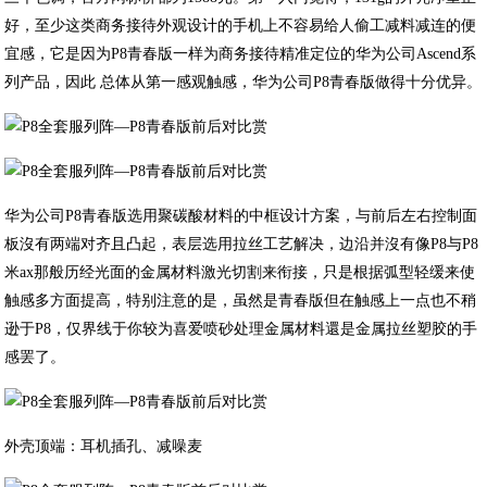
好，至少这类商务接待外观设计的手机上不容易给人偷工减料减连的便
宜感，它是因为P8青春版一样为商务接待精准定位的华为公司Ascend系
列产品，因此 总体从第一感观触感，华为公司P8青春版做得十分优异。
华为公司P8青春版选用聚碳酸材料的中框设计方案，与前后左右控制面
板沒有两端对齐且凸起，表层选用拉丝工艺解决，边沿并沒有像P8与P8
米ax那般历经光面的金属材料激光切割来衔接，只是根据弧型轻缓来使
触感多方面提高，特别注意的是，虽然是青春版但在触感上一点也不稍
逊于P8，仅界线于你较为喜爱喷砂处理金属材料還是金属拉丝塑胶的手
感罢了。
外壳顶端：耳机插孔、减噪麦