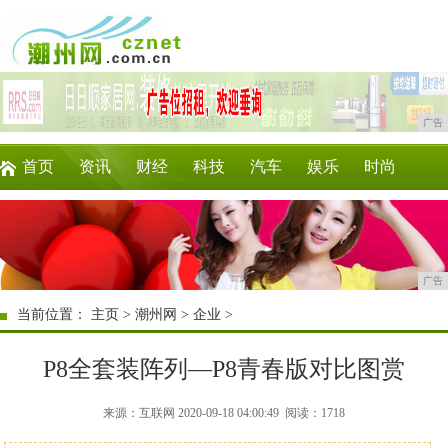
广告
首页
资讯
财经
科技
汽车
娱乐
时尚
家居
教育
企业
游戏
商讯
微商
广告
当前位置：
主页
>
潮州网
>
企业
>
P8全套装阵列—P8青春版对比图赏
来源：互联网 2020-09-18 04:00:49
阅读：1718