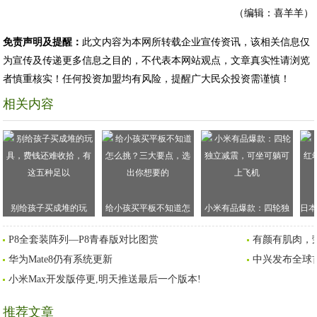
（编辑：喜羊羊）
免责声明及提醒：
此文内容为本网所转载企业宣传资讯，该相关信息仅
为宣传及传递更多信息之目的，不代表本网站观点，文章真实性请浏览
者慎重核实！任何投资加盟均有风险，提醒广大民众投资需谨慎！
相关内容
别给孩子买成堆的玩
给小孩买平板不知道怎
小米有品爆款：四轮独
日本
具，费钱还难收拾，有
么挑？三大要点，选出
立减震，可坐可躺可上
儿
P8全套装阵列—P8青春版对比图赏
有颜有肌肉，
这五种足以
你想要的
飞机
华为Mate8仍有系统更新
中兴发布全球
小米Max开发版停更,明天推送最后一个版本!
推荐文章