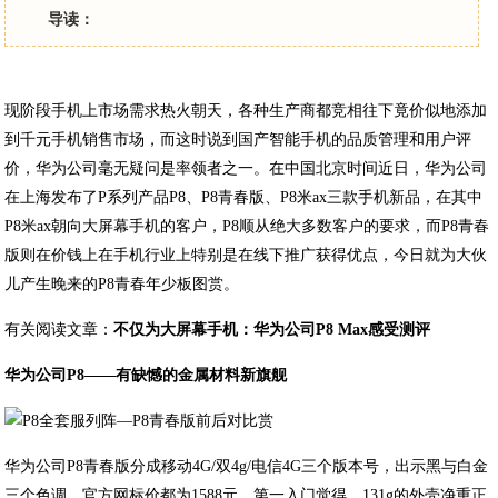
导读：
现阶段手机上市场需求热火朝天，各种生产商都竞相往下竟价似地添加
到千元手机销售市场，而这时说到国产智能手机的品质管理和用户评
价，华为公司毫无疑问是率领者之一。在中国北京时间近日，华为公司
在上海发布了P系列产品P8、P8青春版、P8米ax三款手机新品，在其中
P8米ax朝向大屏幕手机的客户，P8顺从绝大多数客户的要求，而P8青春
版则在价钱上在手机行业上特别是在线下推广获得优点，今日就为大伙
儿产生晚来的P8青春年少板图赏。
有关阅读文章：
不仅为大屏幕手机：华为公司P8 Max感受测评
华为公司P8——有缺憾的金属材料新旗舰
华为公司P8青春版分成移动4G/双4g/电信4G三个版本号，出示黑与白金
三个色调，官方网标价都为1588元。第一入门觉得，131g的外壳净重正