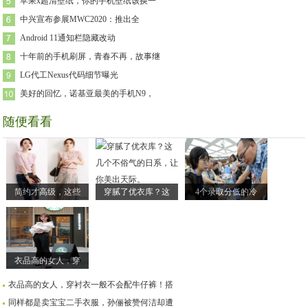
苹果x超清壁纸，你的手机壁纸该换一
中兴宣布参展MWC2020：推出全
Android 11通知栏隐藏改动
十年前的手机刷屏，青春不再，故事继
LG代工Nexus代码细节曝光
美好的回忆，诺基亚最美的手机N9，
随便看看
简约才高级，这些
穿腻了优衣库？这
4个录取分低的冷
衣品高的女人，穿
衣品高的女人，穿衬衣一般不会配牛仔裤！搭
同样都是卖宝宝二手衣服，孙俪被赞何洁却遭