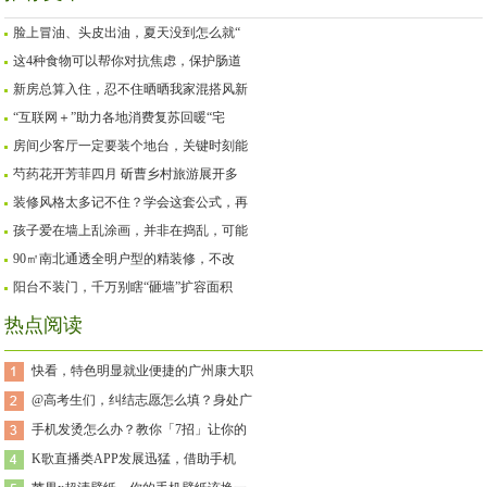
脸上冒油、头皮出油，夏天没到怎么就“
这4种食物可以帮你对抗焦虑，保护肠道
新房总算入住，忍不住晒晒我家混搭风新
“互联网＋”助力各地消费复苏回暖“宅
房间少客厅一定要装个地台，关键时刻能
芍药花开芳菲四月 斫曹乡村旅游展开多
装修风格太多记不住？学会这套公式，再
孩子爱在墙上乱涂画，并非在捣乱，可能
90㎡南北通透全明户型的精装修，不改
阳台不装门，千万别瞎“砸墙”扩容面积
热点阅读
快看，特色明显就业便捷的广州康大职
@高考生们，纠结志愿怎么填？身处广
手机发烫怎么办？教你「7招」让你的
K歌直播类APP发展迅猛，借助手机