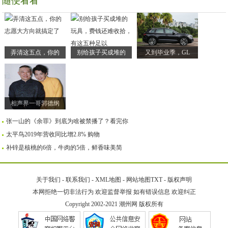
随便看看
弄清这五点，你的
别给孩子买成堆的
又到毕业季，GL
相声界一哥郭德纲
张一山的《余罪》到底为啥被禁播了？看完你
太平鸟2019年营收同比增2.8% 购物
补锌是核桃的6倍，牛肉的5倍，鲜香味美简
关于我们
-
联系我们
-
XML地图
-
网站地图
TXT
-
版权声明
本网拒绝一切非法行为 欢迎监督举报 如有错误信息 欢迎纠正
Copyright 2002-2021
潮州网
版权所有