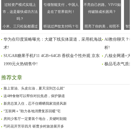
小米、三只松鼠都通过
听说过声纹支付吗？引
照亮了你的美，却照不
智
轻资产模式实现上市，
领智能支付，中国人走
亮自己的路。VIVO如何
华为在印度策略曝光：大建下线实体渠道，采用机海战
AI教你聊天？
这是最快成功方法吗？
在了世界前列！
破除成长困局？
术!
析!
SUGAR糖果手机F11 4GB+64GB 香槟金个性外观 京东
八核全网通+大
1999元火热销售中!
极品毛衣气质
推荐文章
脸上冒油、头皮出油，夏天没到怎么就“
这4种食物可以帮你对抗焦虑，保护肠道
新房总算入住，忍不住晒晒我家混搭风新
“互联网＋”助力各地消费复苏回暖“宅
房间少客厅一定要装个地台，关键时刻能
芍药花开芳菲四月 斫曹乡村旅游展开多