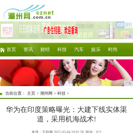
广告
首页
资讯
财经
科技
汽车
娱乐
时尚
家居
教育
企业
游戏
商讯
微商
广告
当前位置：
主页
>
潮州网
>
科技
>
华为在印度策略曝光：大建下线实体渠
道，采用机海战术!
来源：互联网 2021-03-04 10:01:58
阅读：621