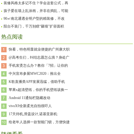
装修风格太多记不住？学会这套公式，再
孩子爱在墙上乱涂画，并非在捣乱，可能
90㎡南北通透全明户型的精装修，不改
阳台不装门，千万别瞎“砸墙”扩容面积
热点阅读
快看，特色明显就业便捷的广州康大职
@高考生们，纠结志愿怎么填？身处广
手机发烫怎么办？教你「7招」让你的
中兴宣布参展MWC2020：推出全
K歌直播类APP发展迅猛，借助手机
苹果x超清壁纸，你的手机壁纸该换一
Android 11通知栏隐藏改动
vivoX9全新柔光自拍很吓人
17天待机,滑盖设计,诺基亚新机:
给老年人选择一款智能门锁，方便快捷