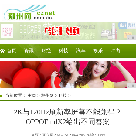
广告
首页
资讯
财经
科技
汽车
娱乐
时尚
家居
教育
企业
游戏
商讯
微商
广告
当前位置：
主页
>
潮州网
>
科技
>
2K与120Hz刷新率屏幕不能兼得？
OPPOFindX2给出不同答案
来源：互联网 2020-05-02 04:43:05
阅读：1559