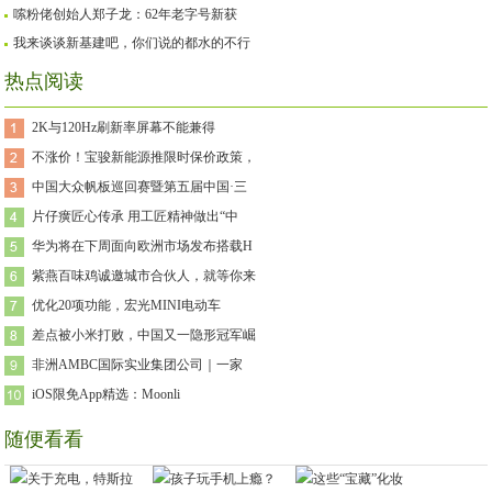
嗦粉佬创始人郑子龙：62年老字号新获
我来谈谈新基建吧，你们说的都水的不行
热点阅读
2K与120Hz刷新率屏幕不能兼得
不涨价！宝骏新能源推限时保价政策，
中国大众帆板巡回赛暨第五届中国·三
片仔癀匠心传承 用工匠精神做出“中
华为将在下周面向欧洲市场发布搭载H
紫燕百味鸡诚邀城市合伙人，就等你来
优化20项功能，宏光MINI电动车
差点被小米打败，中国又一隐形冠军崛
非洲AMBC国际实业集团公司｜一家
iOS限免App精选：Moonli
随便看看