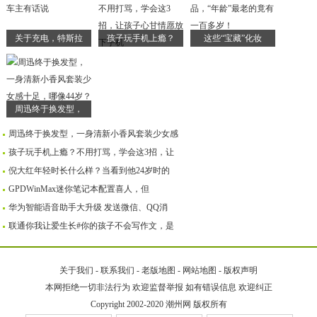
关于充电，特斯拉
孩子玩手机上瘾？
这些“宝藏”化妆
周迅终于换发型，
周迅终于换发型，一身清新小香风套装少女感
孩子玩手机上瘾？不用打骂，学会这3招，让
倪大红年轻时长什么样？当看到他24岁时的
GPDWinMax迷你笔记本配置喜人，但
华为智能语音助手大升级 发送微信、QQ消
联通你我让爱生长#你的孩子不会写作文，是
关于我们
-
联系我们
-
老版地图
-
网站地图
-
版权声明
本网拒绝一切非法行为 欢迎监督举报 如有错误信息 欢迎纠正
Copyright 2002-2020
潮州网
版权所有