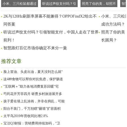
小米、三只松鼠都通过
听说过声纹支付吗？引
照亮了你的美，却照不
智
轻资产模式实现上市，
领智能支付，中国人走
亮自己的路。VIVO如何
2K与120Hz刷新率屏幕不能兼得？OPPOFindX2给出不
小米、三只松
这是最快成功方法吗？
在了世界前列！
破除成长困局？
同答案
成功方法吗？
听说过声纹支付吗？引领智能支付，中国人走在了世界
照亮了你的美
前列！
长困局？
智慧路灯百亿市场你确定不来分一羹
推荐文章
脸上冒油、头皮出油，夏天没到怎么就“
这4种食物可以帮你对抗焦虑，保护肠道
“互联网＋”助力各地消费复苏回暖“宅
芍药花开芳菲四月 斫曹乡村旅游展开多
孩子爱在墙上乱涂画，并非在捣乱，可能
阳台不装门，千万别瞎“砸墙”扩容面积
太平鸟2019年营收同比增2.8%
宝洁Q3财报：营销费用持续加码，“卫