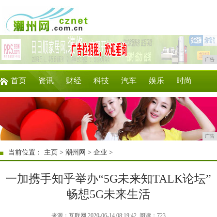
广告
首页
资讯
财经
科技
汽车
娱乐
时尚
家居
教育
企业
游戏
商讯
微商
广告
当前位置：
主页
>
潮州网
>
企业
>
一加携手知乎举办“5G未来知TALK论坛”
畅想5G未来生活
来源：互联网 2020-06-14 08:19:42
阅读：723