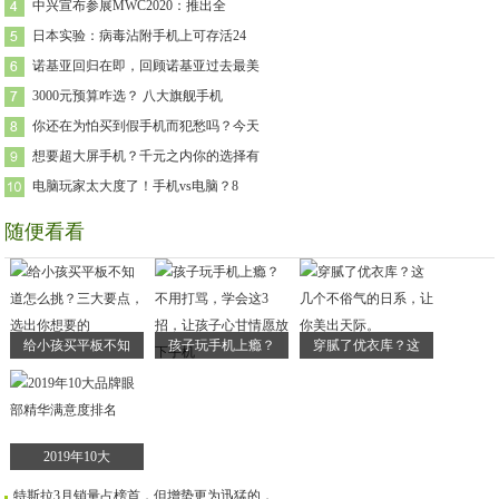
中兴宣布参展MWC2020：推出全
日本实验：病毒沾附手机上可存活24
诺基亚回归在即，回顾诺基亚过去最美
3000元预算咋选？ 八大旗舰手机
你还在为怕买到假手机而犯愁吗？今天
想要超大屏手机？千元之内你的选择有
电脑玩家太大度了！手机vs电脑？8
随便看看
给小孩买平板不知
孩子玩手机上瘾？
穿腻了优衣库？这
2019年10大
特斯拉3月销量占榜首，但增势更为迅猛的，