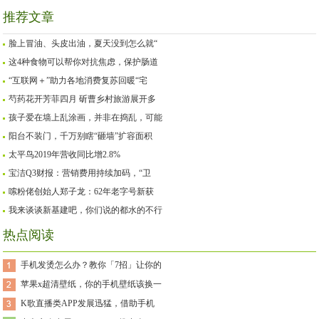
推荐文章
脸上冒油、头皮出油，夏天没到怎么就“
这4种食物可以帮你对抗焦虑，保护肠道
“互联网＋”助力各地消费复苏回暖“宅
芍药花开芳菲四月 斫曹乡村旅游展开多
孩子爱在墙上乱涂画，并非在捣乱，可能
阳台不装门，千万别瞎“砸墙”扩容面积
太平鸟2019年营收同比增2.8%
宝洁Q3财报：营销费用持续加码，“卫
嗦粉佬创始人郑子龙：62年老字号新获
我来谈谈新基建吧，你们说的都水的不行
热点阅读
手机发烫怎么办？教你「7招」让你的
苹果x超清壁纸，你的手机壁纸该换一
K歌直播类APP发展迅猛，借助手机