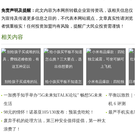
免责声明及提醒：
此文内容为本网所转载企业宣传资讯，该相关信息仅
为宣传及传递更多信息之目的，不代表本网站观点，文章真实性请浏览
者慎重核实！任何投资加盟均有风险，提醒广大民众投资需谨慎！
相关内容
别给孩子买成堆的玩
给小孩买平板不知道怎
小米有品爆款：四轮独
日本
具，费钱还难收拾，有
么挑？三大要点，选出
立减震，可坐可躺可上
儿
一加携手知乎举办“5G未来知TALK论坛” 畅想5G未来
平衡以致胜｜
这五种足以
你想要的
飞机
生活
机 6 评测
98元的情怀！诺基亚105/130发布：预装贪吃蛇！
最严手机实名
废弃手机的处理方法，第三种安全值得提倡，第一种太
浪费了！