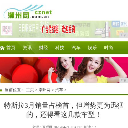
广告
首页
资讯
财经
科技
汽车
娱乐
时尚
家居
教育
企业
游戏
商讯
微商
广告
当前位置：
主页
>
潮州网
>
汽车
>
特斯拉3月销量占榜首，但增势更为迅猛
的，还得看这几款车型！
来源：互联网 2020-04-21 11:41:16
阅读：7