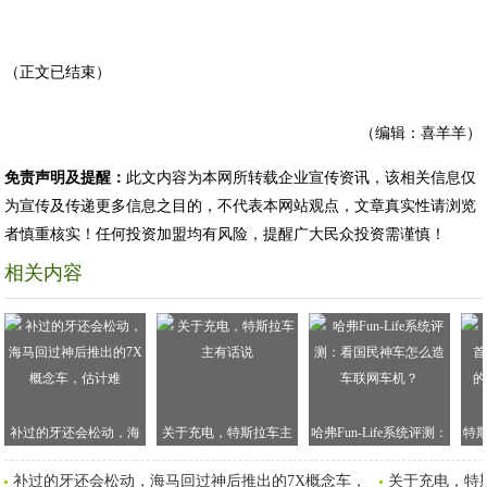
（正文已结束）
（编辑：喜羊羊）
免责声明及提醒：
此文内容为本网所转载企业宣传资讯，该相关信息仅
为宣传及传递更多信息之目的，不代表本网站观点，文章真实性请浏览
者慎重核实！任何投资加盟均有风险，提醒广大民众投资需谨慎！
相关内容
补过的牙还会松动，海
关于充电，特斯拉车主
哈弗Fun-Life系统评测：
特
马回过神后推出的7X概
有话说
看国民神车怎么造车联
但
补过的牙还会松动，海马回过神后推出的7X概念车，
关于充电，特
念车，估计难
网车机？