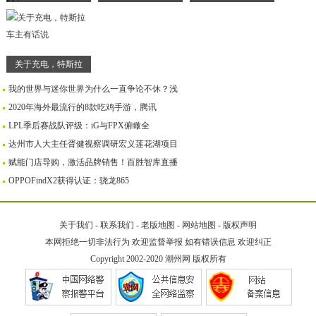
关于充电，特斯拉
我的世界与迷你世界为什么一直争论不休？浅
2020年海外最流行的8款吃鸡手游，腾讯
LPL季后赛战队评级：iG与FPX俯瞰全
达州市人大主任胥健视察调研宏义莲花湖项目
赋能门店导购，激活品牌销售！百胜智库直播
OPPOFindX2获得认证：骁龙865
关于我们
-
联系我们
-
老版地图
-
网站地图
-
版权声明
本网拒绝一切非法行为 欢迎监督举报 如有错误信息 欢迎纠正
Copyright 2002-2020
潮州网
版权所有