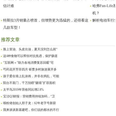
估计难
哈弗Fun-L
机？
特斯拉3月销量占榜首，但增势更为迅猛的，还得看这
解析电动车行
几款车型！
推荐文章
脸上冒油、头皮出油，夏天没到怎么就“
这4种食物可以帮你对抗焦虑，保护肠道
“互联网＋”助力各地消费复苏回暖“宅
芍药花开芳菲四月 斫曹乡村旅游展开多
孩子爱在墙上乱涂画，并非在捣乱，可能
阳台不装门，千万别瞎“砸墙”扩容面积
太平鸟2019年营收同比增2.8%
宝洁Q3财报：营销费用持续加码，“卫
嗦粉佬创始人郑子龙：62年老字号新获
我来谈谈新基建吧，你们说的都水的不行